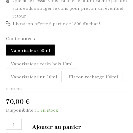
Une dose d'essai vous est offerte pour tester le parfum
sans endommager le colis pour prévoir un éventuel
retour
Livraison offerte à partir de 180€ d'achat !
Contenances
Vaporisateur 50ml
Vaporisateur ecrin bois 10ml
Vaporisateur nu 10ml
Flacon recharge 100ml
EFFACER
70,00
€
Disponibilité :
1 en stock
Ajouter au panier