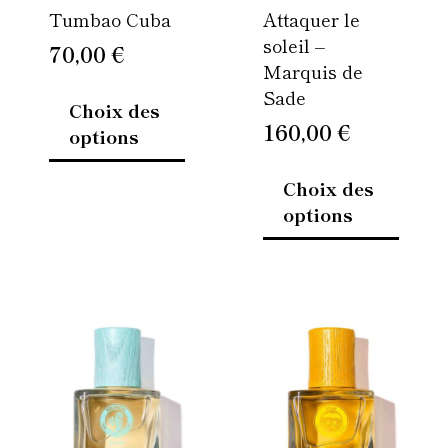
Tumbao Cuba
Attaquer le
choisies
choisi
soleil –
sur
sur
70,00
€
Marquis de
la
la
Sade
page
page
Choix des
du
du
160,00
€
options
produit
produi
Choix des
options
Plage
Plage
Ce
Ce
de
de
produit
produi
prix :
prix :
a
a
20,00 €
20,00 €
plusieurs
plusie
à
variations.
à
variati