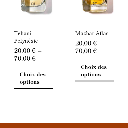
Les
Les
70,00 €
70,00 €
options
option
peuvent
peuven
être
être
Tehani
Mazhar Atlas
choisies
choisi
Polynésie
sur
sur
20,00
€
–
la
la
20,00
€
–
70,00
€
page
page
70,00
€
du
du
Choix des
produit
produi
Choix des
options
options