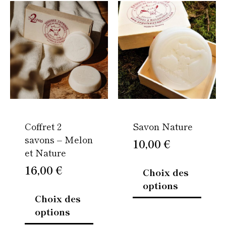
Ce
Ce
produit
produi
a
a
plusieurs
plusie
variations.
variati
Les
Les
options
option
peuvent
peuven
être
être
Coffret 2
Savon Nature
choisies
choisi
savons – Melon
sur
sur
10,00
€
et Nature
la
la
page
page
16,00
€
Choix des
du
du
options
produit
produi
Choix des
options