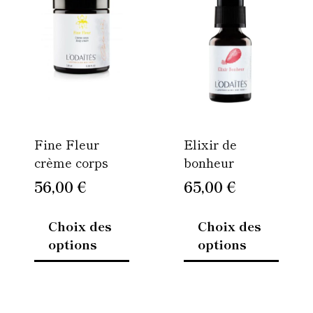
a
a
plusieurs
plusie
variations.
variati
Les
Les
options
option
peuvent
peuven
être
être
Fine Fleur
Elixir de
choisies
choisi
crème corps
bonheur
sur
sur
la
la
56,00
€
65,00
€
page
page
du
du
Choix des
Choix des
produit
produi
options
options