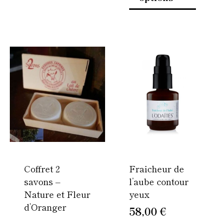
Ce
Ce
produit
produi
a
a
plusieurs
plusie
variations.
variati
Les
Les
options
option
peuvent
peuven
être
être
Coffret 2
Fraicheur de
choisies
choisi
savons –
l’aube contour
sur
sur
Nature et Fleur
yeux
la
la
d’Oranger
page
page
58,00
€
du
du