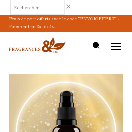
Aller
Rechercher
au
Frais de port offerts avec le code "ENVOIOFFERT" -
contenu
Paiement en 3x ou 4x.
quantité
de
Voile
lacté
Sérum
éclaircissant