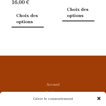
16,00
€
produit
produi
Choix des
Choix des
options
options
Accueil
Parfums
Gérer le consentement
Ateliers privés