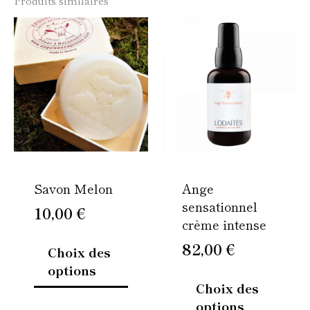
Produits similaires
Ce
Ce
produit
produi
a
a
plusieurs
plusie
variations.
variati
Les
Les
options
option
peuvent
peuven
être
être
Savon Melon
Ange
choisies
choisi
sensationnel
sur
sur
10,00
€
crème intense
la
la
page
page
82,00
€
Choix des
du
du
options
produit
produi
Choix des
options