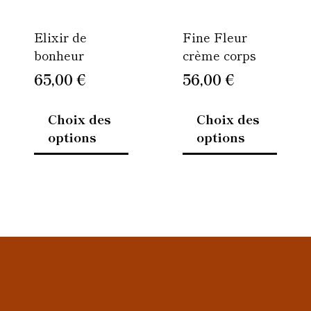
être
être
Elixir de
Fine Fleur
choisies
choisi
bonheur
crème corps
sur
sur
la
la
65,00
€
56,00
€
page
page
du
du
Choix des
Choix des
produit
produi
options
options