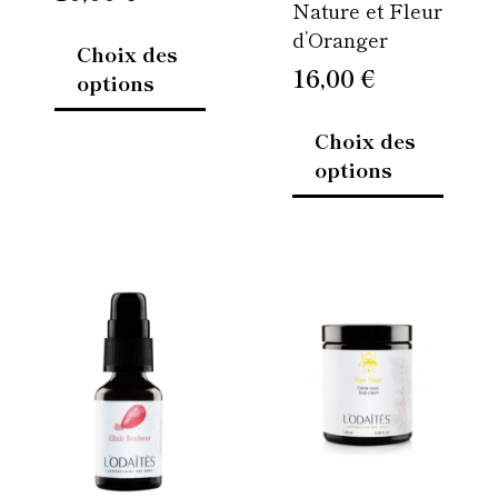
Nature et Fleur
la
la
d’Oranger
page
page
Choix des
du
du
16,00
€
options
produit
produi
Choix des
options
Ce
Ce
produit
produi
a
a
plusieurs
plusie
variations.
variati
Les
Les
options
option
peuvent
peuven