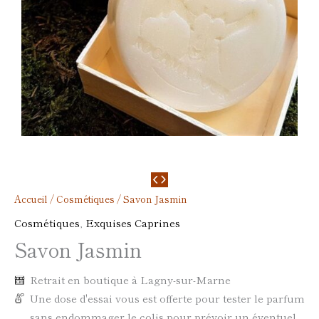
Accueil
/
Cosmétiques
/ Savon Jasmin
Cosmétiques
,
Exquises Caprines
Savon Jasmin
Retrait en boutique à Lagny-sur-Marne
Une dose d'essai vous est offerte pour tester le parfum
sans endommager le colis pour prévoir un éventuel