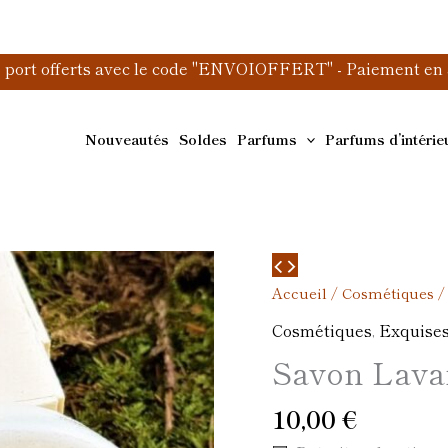
e port offerts avec le code "ENVOIOFFERT" - Paiement en 3
Nouveautés
Soldes
Parfums
Parfums d’intérie
quantité
de
Accueil
/
Cosmétiques
/
Savon
Cosmétiques
,
Exquises
Lavande
Savon Lava
10,00
€