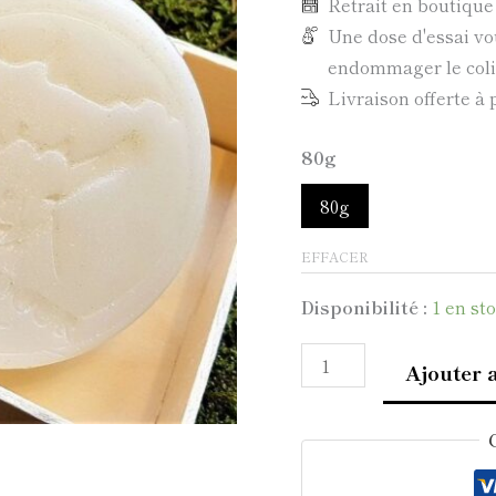
Retrait en boutiqu
Une dose d'essai vo
endommager le colis
Livraison offerte à 
80g
80g
EFFACER
Disponibilité :
1 en st
Ajouter 