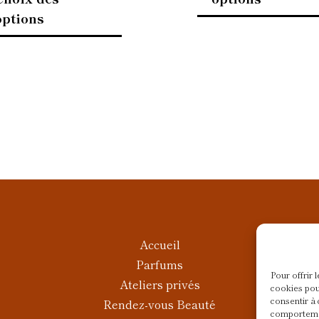
options
Accueil
Parfums
Pour offrir 
Ateliers privés
cookies pou
consentir à 
Rendez-vous Beauté
comportemen