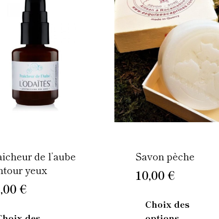
produit
a
plusieurs
variations.
Les
options
peuvent
être
choisies
sur
la
page
aicheur de l’aube
Savon pèche
du
ntour yeux
10,00
€
produit
,00
€
Choix des
Choix des
options