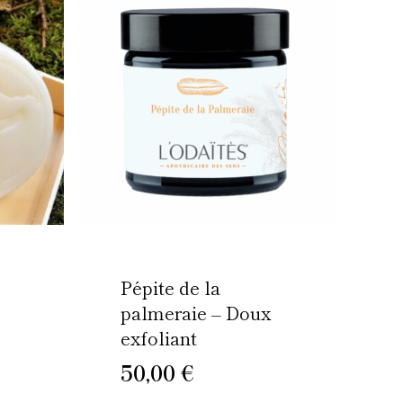
produit
produit
a
a
plusieurs
plusieurs
variations.
variations.
Les
Les
options
options
peuvent
peuvent
être
être
choisies
choisies
sur
sur
la
la
page
page
Pépite de la
du
du
palmeraie – Doux
produit
produit
exfoliant
50,00
€