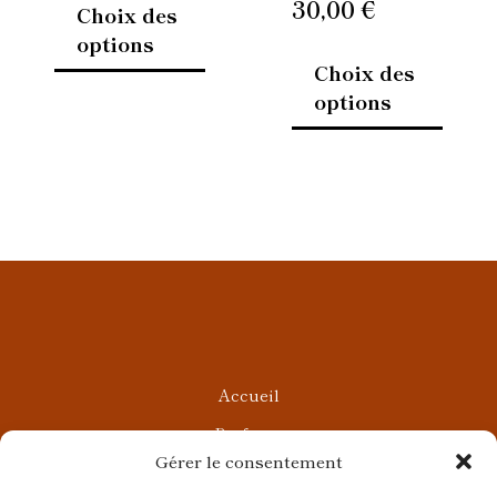
30,00
€
Choix des
du
du
options
produit
produi
Choix des
options
Accueil
Parfums
Gérer le consentement
Ateliers privés