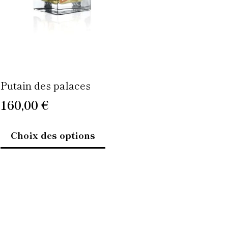
être
choisies
sur
la
page
du
Putain des palaces
produit
160,00
€
Choix des options