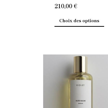
pr
210,00
€
Choix des options
C
pr
a
pl
va
L
op
p