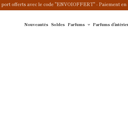
e port offerts avec le code "ENVOIOFFERT" - Paiement en 3
Nouveautés
Soldes
Parfums
Parfums d’intérie