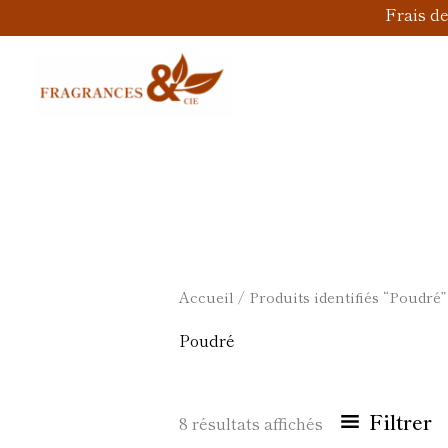
Aller
Frais d
au
contenu
Accueil
/ Produits identifiés “Poudré”
Poudré
Filtrer
8 résultats affichés