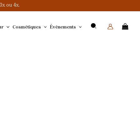
x ou 4x.
ur
Cosmétiques
Événements