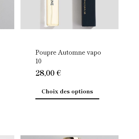
re
être
oisies
choisies
r
sur
la
age
page
u
du
Poupre Automne vapo
oduit
produit
10
28,00
€
Choix des options