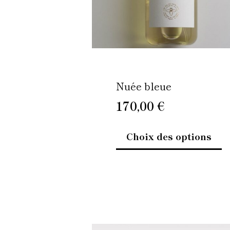
êt
ch
su
la
p
d
Nuée bleue
pr
170,00
€
Choix des options