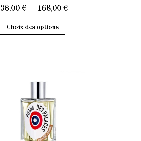
produit
38,00
€
–
168,00
€
Choix des options
Ce
produit
a
plusieurs
variations.
Les
options
peuvent