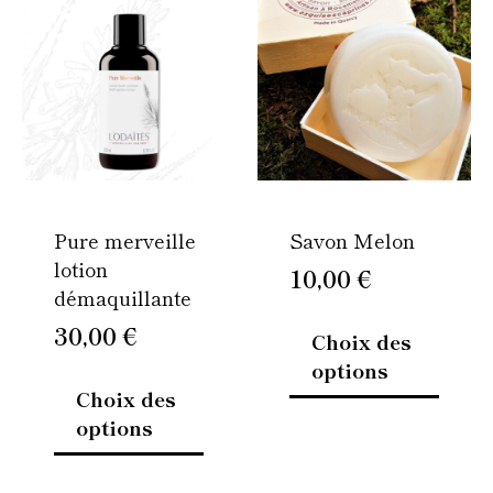
produit
produi
a
a
plusieurs
plusie
variations.
variati
Les
Les
options
option
peuvent
peuven
être
être
Pure merveille
Savon Melon
choisies
choisi
lotion
sur
sur
10,00
€
démaquillante
la
la
page
page
30,00
€
Choix des
du
du
options
produit
produi
Choix des
options