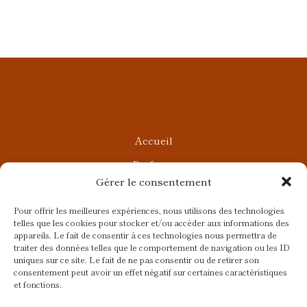
Accueil
Parfums
Gérer le consentement
Ateliers privés
Rendez-vous Beauté
Pour offrir les meilleures expériences, nous utilisons des technologies
telles que les cookies pour stocker et/ou accéder aux informations des
Rendez-vous Parfumés
appareils. Le fait de consentir à ces technologies nous permettra de
traiter des données telles que le comportement de navigation ou les ID
Contact
uniques sur ce site. Le fait de ne pas consentir ou de retirer son
consentement peut avoir un effet négatif sur certaines caractéristiques
Blog
et fonctions.
CGV