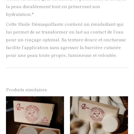
la peau durablement tout en préservant son
hydratation.*
Cette Huile Démaquillante contient un émulsifiant qui
lui permet de se transformer en lait au contact de l’eau
pour un rinçage optimal. Sa texture douce et onctueuse
facilite l’application sans agresser la barrière cutanée
pour une peau toute propre, lumineuse et veloutée.
Produits similaires
Ce
Ce
produit
produi
a
a
plusieurs
plusie
variations.
variati