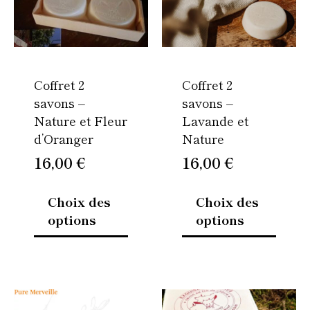
Les
Les
options
option
peuvent
peuven
être
être
Coffret 2
Coffret 2
choisies
choisi
savons –
savons –
sur
sur
Nature et Fleur
Lavande et
la
la
d’Oranger
Nature
page
page
du
du
16,00
€
16,00
€
produit
produi
Choix des
Choix des
options
options
Ce
Ce