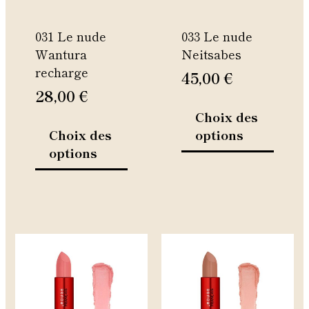
peuvent
peuven
être
être
031 Le nude
033 Le nude
choisies
choisie
Wantura
Neitsabes
sur
sur
recharge
la
la
45,00
€
page
page
28,00
€
du
du
Choix des
produit
produi
Choix des
options
options
Ce
Ce
produit
produi
a
a
plusieurs
plusie