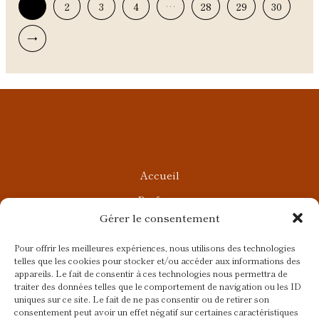
1
2
3
4
…
28
29
30
→
Accueil
Parfums
Gérer le consentement
Ateliers privés
Rendez-vous Beauté
Pour offrir les meilleures expériences, nous utilisons des technologies
telles que les cookies pour stocker et/ou accéder aux informations des
Rendez-vous Parfumés
appareils. Le fait de consentir à ces technologies nous permettra de
traiter des données telles que le comportement de navigation ou les ID
Contact
uniques sur ce site. Le fait de ne pas consentir ou de retirer son
consentement peut avoir un effet négatif sur certaines caractéristiques