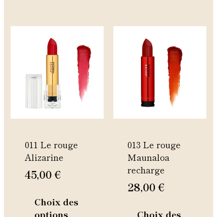
Ce
Ce
produit
produi
a
a
plusieurs
plusie
variations.
variati
Les
Les
options
option
peuvent
peuven
être
être
011 Le rouge
013 Le rouge
choisies
choisie
Alizarine
Maunaloa
sur
sur
recharge
la
la
45,00
€
page
page
28,00
€
du
du
Choix des
produit
produi
options
Choix des