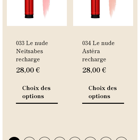
variations.
variati
Les
Les
options
option
peuvent
peuven
être
être
033 Le nude
034 Le nude
choisies
choisie
Neitsabes
Astéra
sur
sur
recharge
recharge
la
la
page
page
28,00
€
28,00
€
du
du
produit
produi
Choix des
Choix des
options
options