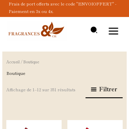
Aller
Frais de port offerts avec le code "ENVOIOFFERT" -
au
Paiement en 3x ou 4x.
contenu
Accueil
/ Boutique
Boutique
Filtrer
Affichage de 1–12 sur 351 résultats
Ce
Ce