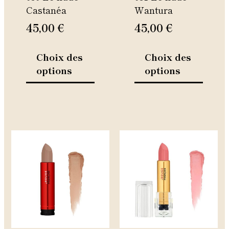
Castanéa
Wantura
sur
sur
la
la
45,00
€
45,00
€
page
page
du
du
Choix des
Choix des
produit
produi
options
options
Ce
Ce
produit
produi
a
a
plusieurs
plusie
variations.
variati
Les
Les
options
option