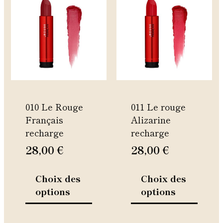
produit
produi
a
a
plusieurs
plusie
variations.
variati
Les
Les
options
option
peuvent
peuven
être
être
010 Le Rouge
011 Le rouge
choisies
choisie
Français
Alizarine
sur
sur
recharge
recharge
la
la
page
page
28,00
€
28,00
€
du
du
produit
produi
Choix des
Choix des
options
options